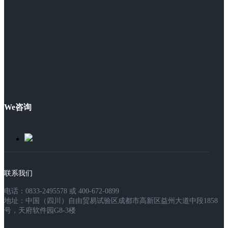
We咨询
联系我们
电话：0833-2495578 或 400-672-0899
地址：中国（四川）自由贸易试验区成都市高新区益州大道中段1858
号，天府软件园G8-3楼