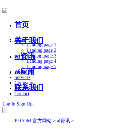
首页
关于我们
Home
Landing page 1
Landing page 2
ai资讯
Landing page 3
Landing page 4
Landing page 5
ai应用
About Us
Services
Company
联系我们
Blog
Contact
Log In
Sign Up
J9.COM·官方网站
>
ai资讯
>