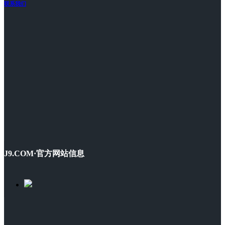
联系我们
J9.COM·官方网站信息