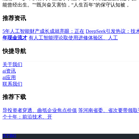
能曾经出生。”“既兴奋又害怕，“人生百年”的保守认知被，
推荐资讯
5年人工智能财产成长成就亮眼：正在
DeepSeek引发热议
年现金流才
有人工智能理论取使用进修体验区、人工
快捷导航
关于我们
ai资讯
ai应用
联系我们
推荐下载
导投资者穿透、曲抵企业焦点价值
等河南省委、省次要带领取
个十年：前沿技术、开
关于我们