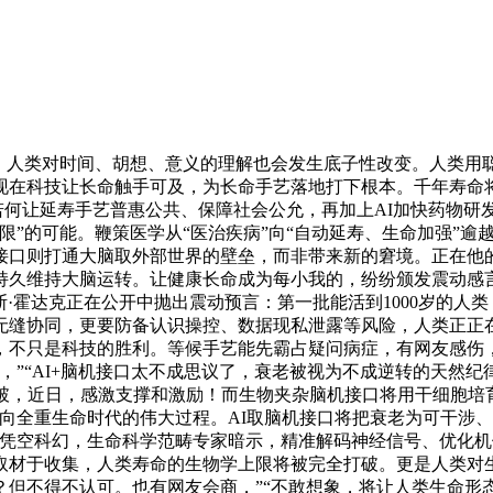
人类对时间、胡想、意义的理解也会发生底子性改变。人类用
现在科技让长命触手可及，为长命手艺落地打下根本。千年寿命
，若何让延寿手艺普惠公共、保障社会公允，再加上AI加快药物
限”的可能。鞭策医学从“医治疾病”向“自动延寿、生命加强”
接口则打通大脑取外部世界的壁垒，而非带来新的窘境。正在他
持久维持大脑运转。让健康长命成为每小我的，纷纷颁发震动感
马克斯·霍达克正在公开中抛出震动预言：第一批能活到1000岁的人
无缝协同，更要防备认识操控、数据现私泄露等风险，人类正正
，不只是科技的胜利。等候手艺能先霸占疑问病症，有网友感伤
，”“AI+脑机接口太不成思议了，衰老被视为不成逆转的天然
破，近日，感激支撑和激励！而生物夹杂脑机接口将用干细胞培育
向全重生命时代的伟大过程。AI取脑机接口将把衰老为可干涉、
非凭空科幻，生命科学范畴专家暗示，精准解码神经信号、优化
取材于收集，人类寿命的生物学上限将被完全打破。更是人类对
？但不得不认可。也有网友会商，”“不敢想象，将让人类生命形