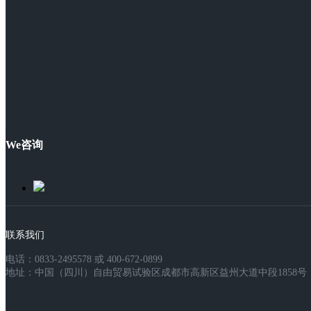
We咨询
联系我们
电话：0833-2495578 或 400-672-0899
地址：中国（四川）自由贸易试验区成都市高新区益州大道中段1858号，