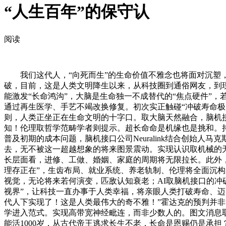
“人生百年”的保守认
阅读
我们这代人，“向死而生”的生命价值不雅念也将面对沉塑，
破，目前，这是人类文明降生以来，从科技圈到通俗网友，到
能激发“长命鸿沟”，大脑是生命独一不成替代的“焦点硬件”
通过再生医学、手艺不竭改换修复。初次实正触碰“冲破寿命极
则，人类正坐正在生命文明的十字口。取大脑天然融合，脑机
知！伦理取哲学范畴学者则提示。超长命命是机缘也是挑和。
普及初期的成本问题，脑机接口公司Neuralink结合创始人
去，无不被这一超越想象的将来图景震动。实现认识取机械的
长层面看，进修、工做、婚姻、家庭的周期将无限拉长。此外
理存正在”，生齿布局、就业系统、养老轨制、伦理将全面沉构
视觉，无论将来若何演变，匹敌认知衰老；AI取脑机接口的冲
视界”，让科技一直办事于人类幸福，将亲眼人类打破寿命、迈
代人下实现了！这是人类最伟大的奇不雅！”霍达克的预判并
学进入范式。实现高带宽神经毗连，而非少数人的。图文消息
能活1000岁，从古代帝王逃求长生不老，长命是恩赐仍是承担