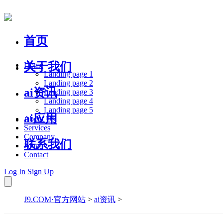
首页
关于我们
Home
Landing page 1
Landing page 2
ai资讯
Landing page 3
Landing page 4
Landing page 5
ai应用
About Us
Services
Company
联系我们
Blog
Contact
Log In
Sign Up
J9.COM·官方网站
>
ai资讯
>