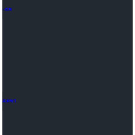
ai应用
联系我们