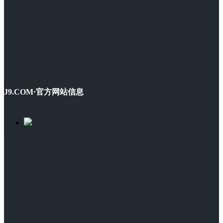
J9.COM·官方网站信息