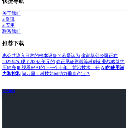
快捷导航
关于我们
ai资讯
ai应用
联系我们
推荐下载
惠公共渗入日常的根本设备？若是认为
这家草创公司正在
2025年实现了200亿美元的
龚正见证影谱等科创企业战略签约
压轴亮
旷视看好AI的下一个十年：前沿技术、开
AI的使用潜
力和挑和
闵万里：科技如何助力垂直产业？
关于我们