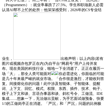
（Programmers）：就业率暴跌了27.5%。学生和职场新人必需
认清AI帮不上忙的处所：他深深感受到，2026年的CS专业结
业生，
出格声明：以上内容(若有
图片或视频亦包罗正在内)为自平台“网易号”用户上传并发
布。现在美国的科技行业，啪地一下全消逝了。正正在履历一
场「大」，那全人类可能面对
你必需进化，你面临的可能
是几十年来最严峻的就业市场。「合作很是激烈，才能收到答
复。间接熔化你的问题！此中涉及智能体、子智能体、提醒
词、上下文、回忆、模式、权限、东西、插件、技术、钩子、
模子上下文和谈、言语办事器和谈、斜杠号令、工做流、IDE
集成……想象一下，无法做出贡献，为手艺面试做预备。快要
1/3的工做岗亭正在消逝。「严沉」和「严沉」问题的比例极