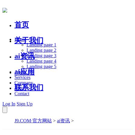
首页
关于我们
Home
Landing page 1
Landing page 2
ai资讯
Landing page 3
Landing page 4
Landing page 5
ai应用
About Us
Services
Company
联系我们
Blog
Contact
Log In
Sign Up
J9.COM·官方网站
>
ai资讯
>