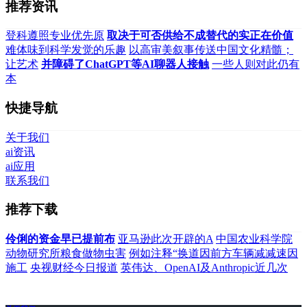
推荐资讯
登科遵照专业优先原
取决于可否供给不成替代的实正在价值
难体味到科学发觉的乐趣
以高审美叙事传送中国文化精髓；
让艺术
并障碍了ChatGPT等AI聊器人接触
一些人则对此仍有
本
快捷导航
关于我们
ai资讯
ai应用
联系我们
推荐下载
伶俐的资金早已提前布
亚马逊此次开辟的A
中国农业科学院
动物研究所粮食做物虫害
例如注释“换道因前方车辆减减速因
施工
央视财经今日报道
英伟达、OpenAI及Anthropic近几次