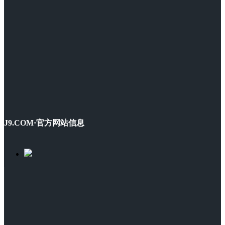
J9.COM·官方网站信息