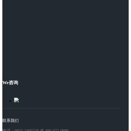
We咨询
联系我们
电话：0833-2495578 或 400-672-0899