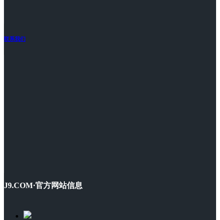
联系我们
J9.COM·官方网站信息