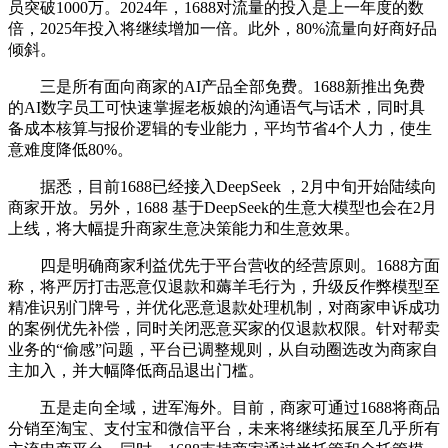
员突破1000万。2024年，1688对流量的投入是上一年度的数
倍，2025年投入将继续增加一倍。此外，80%流量向好商好品
倾斜。
三是所有面向商家的AI产品全部免费。1688新推出免费
的AI数字员工可快速掌握老板娘的沟通语气与话术，同时具
备成本核算与报价逻辑的专业能力，平均节省4个人力，使生
意难度降低80%。
据悉，目前1688已经接入DeepSeek ，2月中旬开始陆续向
商家开放。另外，1688 基于DeepSeek的生意大模型也会在2月
上线，将大幅提升商家生意决策能力和生意效果。
四是明确商家利益优先于平台营收的经营原则。1688方面
称，将严厉打击恶意仅退款和薅羊毛行为，升级反作弊模型至
精准识别门牌号，并优化恶意退款处理机制，对商家申诉成功
的案例优先补偿，同时关闭恶意买家的仅退款权限。针对帮卖
业务的“偷感”问题，平台已调整规则，从自动圈选改为商家自
主加入，并大幅降低商品退出门槛。
五是走向全域，进军海外。目前，商家可通过1688将商品
分销至淘宝、支付宝和微信平台，未来将继续拓展至几乎所有