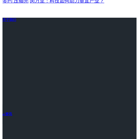
签约 压轴亮
闵万里：科技如何助力垂直产业？
关于我们
ai资讯