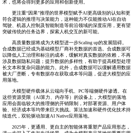
术，也将会得到更多的应用和创新使用。
更注重“因果”推理的世界模型赋予AI更高级别的认知和更
符合逻辑的推理与决策能力，这种能力不仅能推动AI在自动
驾驶、机器人控制及智能制造等前沿领域的深度应用，更有望
突破传统的任务边界，探索人机交互的新可能。
高质量数据将成为大模型进一步Scaling up的发展阻碍。
合成数据已经成为基础模型厂商补充数据的首选。合成数据可
以降低人工治理和标注的成本，缓解对真实数据的依赖，不再
涉及数据隐私问题；提升数据的多样性，有助于提高模型处理
长文本和复杂问题的能力。此外，合成数据可以缓解通用数据
被大厂垄断，专有数据存在获取成本等问题，促进大模型的应
用落地。
大模型硬件载体从云端向手机、PC等端侧硬件渗透。在
这些资源受限（AI算力、内存等）的设备上，大模型的落地
应用会面临较大的推理侧的开销限制，对部署资源、用户体
验、经济成本等均带来巨大挑战。算法加速和硬件优化技术持
续迭代，双轮驱动加速AI Native应用落地。
2025年，更通用、更自主的智能体将重塑产品应用形态，