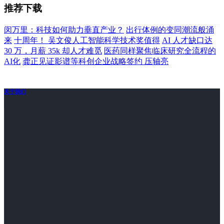
推荐下载
闵万里：科技如何助力垂直产业？
出行体例的变同潮流般涌
来
十周年！ 吴文俊人工智能科学技术奖值得
AI 人才缺口达
30 万，月薪 35k 却人才难觅
医药同样聚焦临床研究全流程的
AI化
龚正见证影谱等科创企业战略签约 压轴亮
关于我们