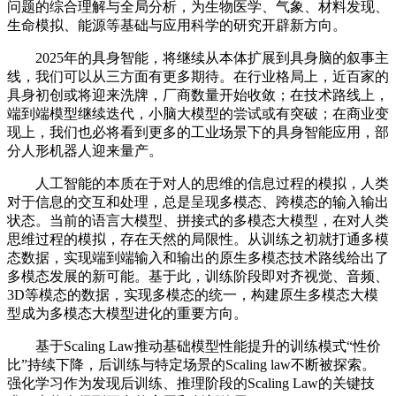
问题的综合理解与全局分析，为生物医学、气象、材料发现、
生命模拟、能源等基础与应用科学的研究开辟新方向。
2025年的具身智能，将继续从本体扩展到具身脑的叙事主
线，我们可以从三方面有更多期待。在行业格局上，近百家的
具身初创或将迎来洗牌，厂商数量开始收敛；在技术路线上，
端到端模型继续迭代，小脑大模型的尝试或有突破；在商业变
现上，我们也必将看到更多的工业场景下的具身智能应用，部
分人形机器人迎来量产。
人工智能的本质在于对人的思维的信息过程的模拟，人类
对于信息的交互和处理，总是呈现多模态、跨模态的输入输出
状态。当前的语言大模型、拼接式的多模态大模型，在对人类
思维过程的模拟，存在天然的局限性。从训练之初就打通多模
态数据，实现端到端输入和输出的原生多模态技术路线给出了
多模态发展的新可能。基于此，训练阶段即对齐视觉、音频、
3D等模态的数据，实现多模态的统一，构建原生多模态大模
型成为多模态大模型进化的重要方向。
基于Scaling Law推动基础模型性能提升的训练模式“性价
比”持续下降，后训练与特定场景的Scaling law不断被探索。
强化学习作为发现后训练、推理阶段的Scaling Law的关键技