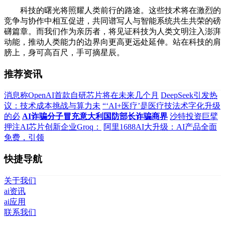
科技的曙光将照耀人类前行的路途。这些技术将在激烈的
竞争与协作中相互促进，共同谱写人与智能系统共生共荣的磅
礴篇章。而我们作为亲历者，将见证科技为人类文明注入澎湃
动能，推动人类能力的边界向更高更远处延伸。站在科技的肩
膀上，身可高百尺，手可摘星辰。
推荐资讯
消息称OpenAI首款自研芯片将在未来几个月
DeepSeek引发热
议：技术成本挑战与算力未
“‘AI+医疗’是医疗技法术字化升级
的必
AI诈骗分子冒充意大利国防部长诈骗商界
沙特投资巨擘
押注AI芯片创新企业Groq：
阿里1688AI大升级：AI产品全面
免费，引领
快捷导航
关于我们
ai资讯
ai应用
联系我们