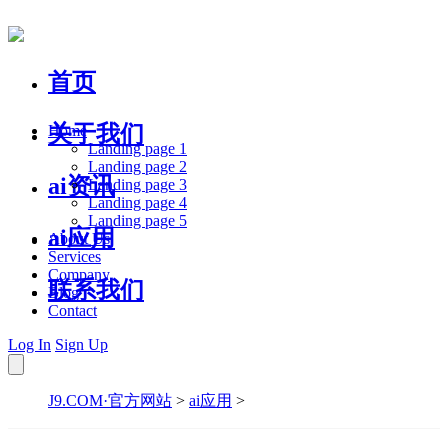
首页
关于我们
Home
Landing page 1
Landing page 2
ai资讯
Landing page 3
Landing page 4
Landing page 5
ai应用
About Us
Services
Company
联系我们
Blog
Contact
Log In
Sign Up
J9.COM·官方网站
>
ai应用
>