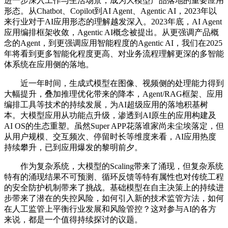
进一步深入工作与生活场景，成为大模型产品落地的重要应用
形态。从Chatbot、Copilot到AI Agent、Agentic AI，2023年以
来行业对于AI应用形态的理解越发深入。2023年底，AI Agent
应用编排框架收敛，Agentic AI概念被提出。从更强调产品概
念的Agent，到更强调应用智能程度的Agentic AI，我们在2025
年将看到更多智能化程度更高、对业务流程理解更深的多智能
体系统在应用侧的落地。
近一年时间，生成式模型在图像、视频侧的处理能力得到
大幅提升，叠加推理优化带来的降本，Agent/RAG框架、应用
编排工具等技术的持续发展，为AI超级应用的落地积基树
本。大模型应用从功能点升级，渗透到AI原生的应用构建及
AI OS的生态重塑。虽然Super APP花落谁家尚未尘埃落定，但
从用户规模、交互频次、停留时长等维度来看，AI应用热度
持续攀升，已到应用爆发的黎明前夕。
作为复杂系统，大模型的Scaling带来了涌现，但复杂系统
特有的涌现结果不可预测、循环反馈等特有属性也对传统工程
的安全防护机制带来了挑战。基础模型在自主决策上的持续进
步带来了潜在的失控风险，如何引入新的技术监管方法，如何
在人工监管上平衡行业发展和风险管控？这对参与AI的各方
来说，都是一个值得持续探讨的议题。