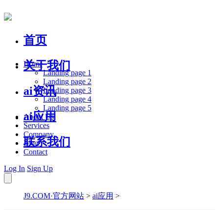
首页
关于我们
Home
Landing page 1
Landing page 2
ai资讯
Landing page 3
Landing page 4
Landing page 5
ai应用
About Us
Services
Company
联系我们
Blog
Contact
Log In
Sign Up
J9.COM·官方网站
>
ai应用
>