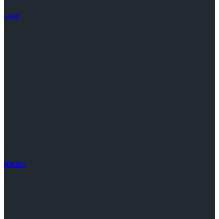
ai应用
联系我们