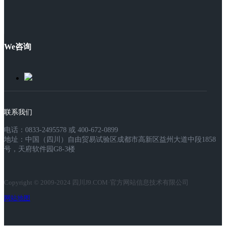
We咨询
联系我们
电话：0833-2495578 或 400-672-0899
地址：中国（四川）自由贸易试验区成都市高新区益州大道中段1858
号，天府软件园G8-3楼
Copyright © 2009-2024 四川J9.COM·官方网站信息技术有限公司
网站地图