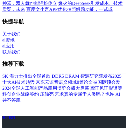
神器，双人舞也能轻松倒立
爆火的DeepSeek引发成本、技术
质疑，未来
百度文小言APP优化拍照解题功能，一试成
快捷导航
关于我们
ai资讯
ai应用
联系我们
推荐下载
SK 海力士推出全球首款 DDR5 DRAM
智源研究院发布2025
十大AI技术趋势
京东云语音语义领域8篇论文被国际顶会发
2024全球人工智能产品应用博览会盛大启幕
龚正见证影谱等
科创企业战略签约 压轴亮
艺术真的专属于人类吗？也许 AI
并不答应
关于我们