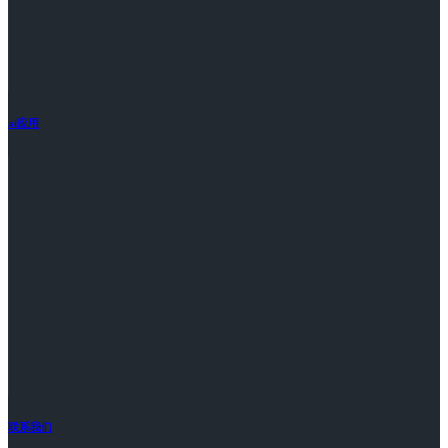
ai应用
联系我们