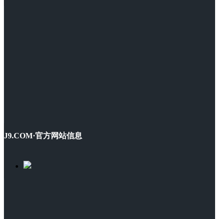
J9.COM·官方网站信息