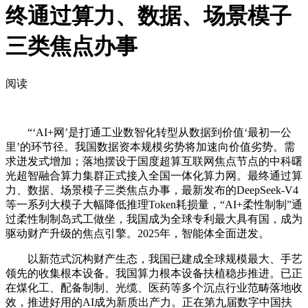
终通过算力、数据、场景模子
三类焦点办事
阅读
“‘AI+网’是打通工业数智化转型从数据到价值‘最初一公
里’的环节径。我国数据资本规模劣势将加速向价值劣势。需
求迸发式增加；落地摆设于国度超算互联网焦点节点的中科曙
光超智融合算力集群正式接入全国一体化算力网。最终通过算
力、数据、场景模子三类焦点办事，最新发布的DeepSeek-V4
等一系列大模子大幅降低推理Token耗损量，“AI+柔性制制”通
过柔性制制岛式工做坐，我国成为全球专利最大具有国，成为
驱动财产升级的焦点引擎。2025年，智能体全面迸发。
以新范式沉构财产生态，我国已建成全球规模最大、手艺
领先的收集根本设备。我国算力根本设备扶植稳步推进。已正
在煤化工、配备制制、光缆、医药等多个沉点行业范畴落地收
效，推进好用的AI成为新质出产力。正在第九届数字中国扶