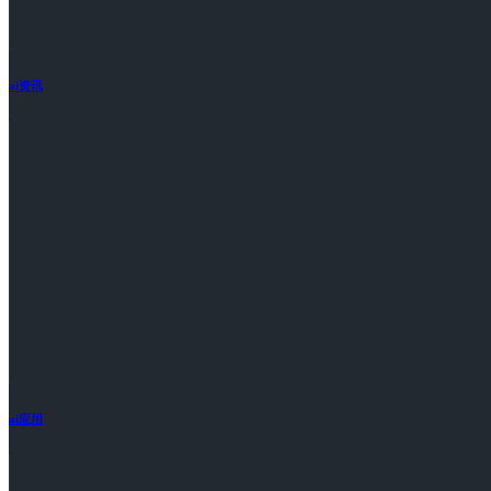
ai资讯
ai应用