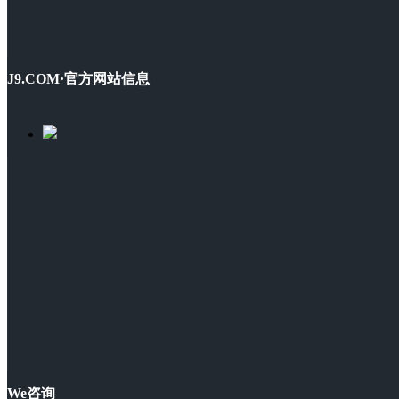
J9.COM·官方网站信息
We咨询