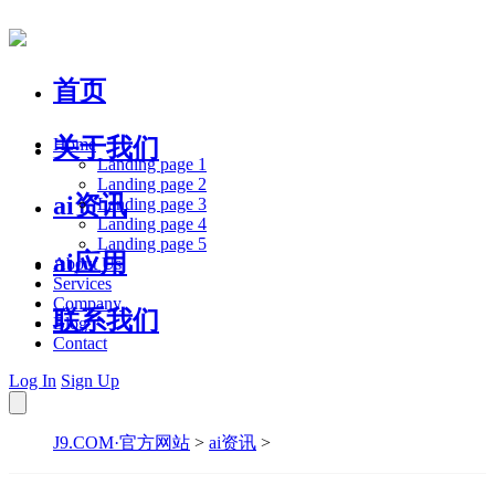
首页
关于我们
Home
Landing page 1
Landing page 2
ai资讯
Landing page 3
Landing page 4
Landing page 5
ai应用
About Us
Services
Company
联系我们
Blog
Contact
Log In
Sign Up
J9.COM·官方网站
>
ai资讯
>