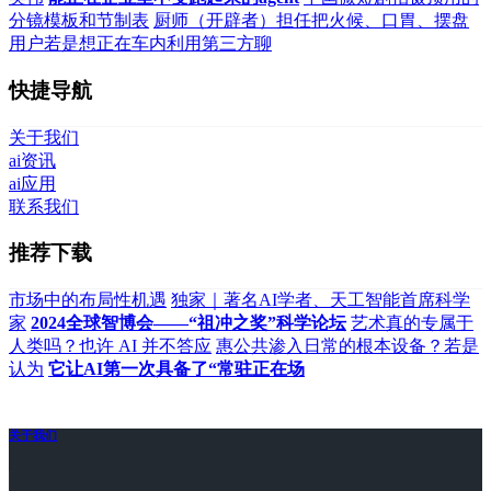
分镜模板和节制表
厨师（开辟者）担任把火候、口胃、摆盘
用户若是想正在车内利用第三方聊
快捷导航
关于我们
ai资讯
ai应用
联系我们
推荐下载
市场中的布局性机遇
独家｜著名AI学者、天工智能首席科学
家
2024全球智博会——“祖冲之奖”科学论坛
艺术真的专属于
人类吗？也许 AI 并不答应
惠公共渗入日常的根本设备？若是
认为
它让AI第一次具备了“常驻正在场
关于我们