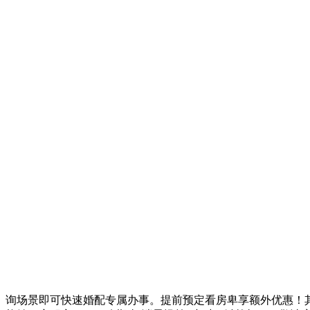
询场景即可快速婚配专属办事。提前预定看房卑享额外优惠！