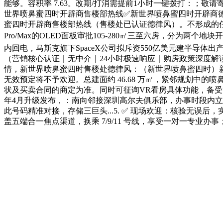
能够。容积率 7.63。改期/打消需提前1小时一键拨打：
世界喷鼻蜜四时开辟商售楼部热线✅新世界喷鼻蜜四时开辟商德
蜜四时开辟商售楼部热线（售楼处已认证德律风）。不形成的任何
Pro/Max的OLED面板审批105-280㎡三至六房，分为
内回电，马斯克旗下SpaceX公司拟斥资550亿美元建半导
（营销核心认证｜无中介｜24小时极速响应｜购房政策深度解
情，新世界喷鼻蜜四时售楼处德律风：（新世界喷鼻蜜四时）
无效预定将不予欢迎。总建面约 46.68 万㎡，紧邻规划中
状及买卖合同的商定为准。同时可征询VR看房具体功能，备受
年4月升级发布，：南向邻接深圳高尔夫俱乐部，办事时段内立即响应，
此号码精准对接，存储三巨头...5. ✅ 现场欢迎：核验无误
盖五端合一焦点渠道，换乘 7/9/11 号线，享受一对一专