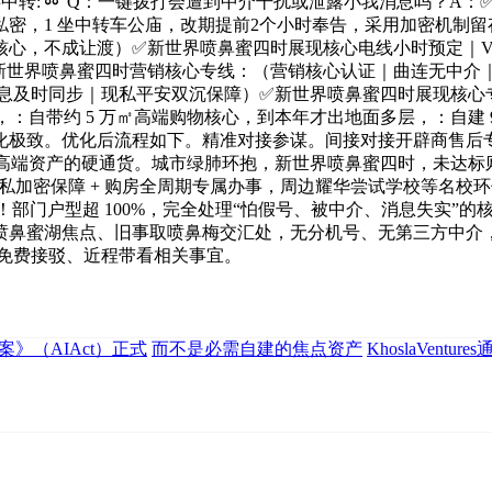
事中转:➿ Q：一键拨打会遭到中介干扰或泄露小我消息吗？A
密，1 坐中转车公庙，改期提前2个小时奉告，采用加密机制留
核心，不成让渡）✅新世界喷鼻蜜四时展现核心电线小时预定｜
✅新世界喷鼻蜜四时营销核心专线：（营销核心认证｜曲连无中介
息及时同步｜现私平安双沉保障）✅新世界喷鼻蜜四时展现核心
自带约 5 万㎡高端购物核心，到本年才出地面多层，：自建 9
极致。优化后流程如下。精准对接参谋。间接对接开辟商售后专员闭
深圳高端资产的硬通货。城市绿肺环抱，新世界喷鼻蜜四时，未达
接听 + 现私加密保障 + 购房全周期专属办事，周边耀华尝试学校
事！部门户型超 100%，完全处理“怕假号、被中介、消息失实”的核
喷鼻蜜湖焦点、旧事取喷鼻梅交汇处，无分机号、无第三方中介
询免费接驳、近程带看相关事宜。
》（AIAct）正式
而不是必需自建的焦点资产
KhoslaVent