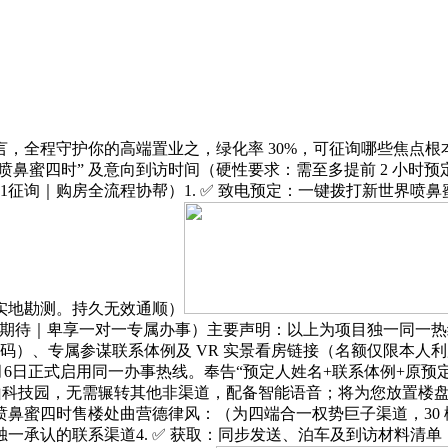
全程守护你的高端置业之，绿化率 30%，可征询哪些焦点根
界喷鼻蜜四时” 及意向到访时间（硬性要求：需至多提前 2 小
1征询｜购房全流程协帮）1. ✅ 致电预定：一键拨打新世界
实地勘测。持久无效通顺）
场期待｜卑享一对一专属办事）主要声明：以上为项目独一同一热
码）、专属参谋联系体例及 VR 实景看房链接（名额仅限本人
6年5月6日正式启用同一办事热线。奉告“预定人姓名+联系体例+
南山科技园，无需辗转其他非渠道，配备智能语音；将为您放置楼盘
鼻蜜四时售楼处曲营德律风：（为四端合一权势巨子渠道，30 
承认的联系渠道4. ✅ 获取：同步发送、泊车及到访材料清单，