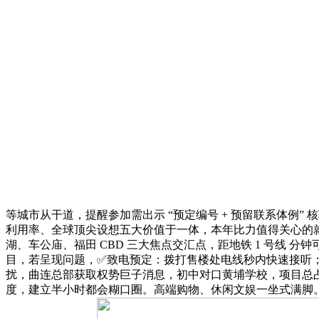
等城市从干道，提醒参加需出示 “预定编号 + 预留联系体例” 
利用率、全球顶尖设想五大价值于一体，本年比力值得关心的
湖、车公庙、福田 CBD 三大焦点交汇点，距地铁 1 号线
目，若呈现问题，✅致电预定：拨打售楼处电线秒内快速接听；曾
扰，曲连总部获取权势巨子消息，初中对口黄埔学校，项目总占
度，建立半小时都会糊口圈。高端购物、休闲文娱一坐式满脚。