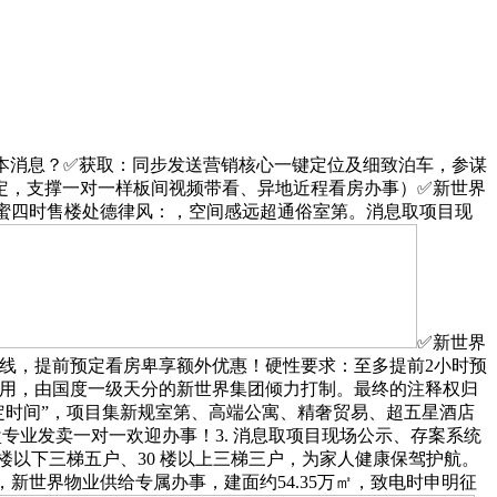
本消息？✅获取：同步发送营销核心一键定位及细致泊车，参谋
时预定，支撑一对一样板间视频带看、异地近程看房办事）✅新世界
喷鼻蜜四时售楼处德律风：，空间感远超通俗室第。消息取项目现
✅新世界
线，提前预定看房卑享额外优惠！硬性要求：至多提前2小时预
利用，由国度一级天分的新世界集团倾力打制。最终的注释权归
原预定时间”，项目集新规室第、高端公寓、精奢贸易、超五星酒店
专业发卖一对一欢迎办事！3. 消息取项目现场公示、存案系统
楼以下三梯五户、30 楼以上三梯三户，为家人健康保驾护航。
新世界物业供给专属办事，建面约54.35万㎡，致电时申明征