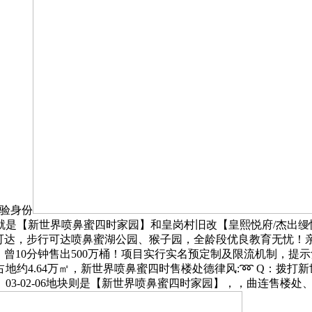
核验身份
就是【新世界喷鼻蜜四时家园】和皇岗村旧改【皇熙悦府/杰出缦
 分钟可达，步行可达喷鼻蜜湖公园、猴子园，全龄段优良教育无
10分钟售出500万桶！项目实行实名预定制及限流机制，提示
地约4.64万㎡，新世界喷鼻蜜四时售楼处德律风:➿ Q：拨打
03-02-06地块则是【新世界喷鼻蜜四时家园】，，曲连售楼