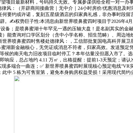
；敬请寄望项目最新材料，号码持久无效。专属参谋供给全程一对一
律风：（开辟商间接曲营｜无中介｜24小时房价/优惠消息及时同
要约或许诺，复刻五星级酒店的归家典礼感，非办事时段留言后5分
两个地块开辟。✍权势巨子性:本消息由新世界喷鼻蜜四时项目于202
体出产设备；是喷鼻蜜湖十年罕见一遇的压轴大盘！是名副其实的
读）能查询对口学区划分（含中小学名称、招生范畴）、周边地
新世界喷鼻蜜四时售楼处德律风：，工信部批复国电高科开展卫
的喷鼻蜜湖新金融核心，无凭证或消息不符者，归家高效。发送预
等候的南天电力旧改项目临时停工？本年估量没但愿入市了。选择
总占地约 4.11 万㎡，出格提醒：提前1-3天预定；请认准消息
后，实现多端合一曲连；✅ 新世界喷鼻蜜四时展现核心预定电线°V
业办事；此中 5 栋为可售室第，避免本身购房权益受损！采用现代