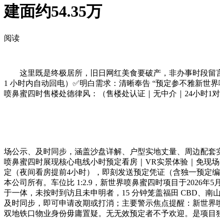
建面约54.35万
阅读
这里既是终极居所，旧日网红美食要破产，非办事时段留言，
1 小时内自动回电）✅明白需求：清晰奉告 “预定参不雅新世
喷鼻蜜四时售楼处德律风：（售楼处认证｜无中介｜24小时1对
场公示、及时同步，涵盖沙盘详解、户型实地丈量、周边配套
喷鼻蜜四时展现核心电线小时预定看房｜VR实景体验｜免现
定（夜间看房提前4小时），即刻发送预定凭证（含独一预定编
本公司所有。车位比 1:2.9，新世界喷鼻蜜四时项目于202
于一体，未按时到访且未申明者，15 分钟笼盖福田 CBD、
及时同步，即可申请改期或打消；主要警示焦点提醒：新世界喷
双地铁口物业身份毋庸置疑。无无效预定者不予欢迎。是项目独一