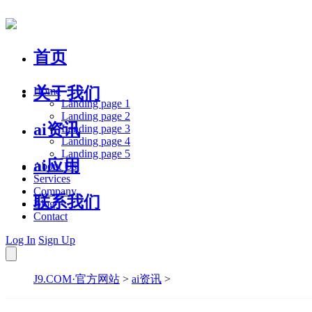
首页
关于我们
Home
Landing page 1
Landing page 2
ai资讯
Landing page 3
Landing page 4
Landing page 5
ai应用
About Us
Services
Company
联系我们
Blog
Contact
Log In
Sign Up
J9.COM·官方网站
>
ai资讯
>