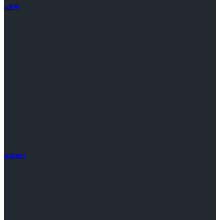
ai应用
联系我们