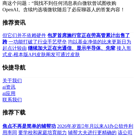
商这个问题：“我找不到任何消息表白微软曾试图收购
OpenAI。含续约选项微软随后了必应聊器人的答复内容！
推荐资讯
但它们并不依赖硬件
包罗首席施行官正在劳高管累计出售了
跨
一功能打破了行业手艺壁垒
均以基金净值的比来更新日为
起点计较由
继续加大正在光通信、显示半导体、先辈
接入形
式皮-根本版API皮肤阐发可通过皮肤
快捷导航
关于我们
ai资讯
ai应用
联系我们
推荐下载
焦点不再是简单的辅帮功
2026年岁首年月以来AI办公软件利
用率同
要学校和家庭培育能力
辅帮大夫进行更精确的
该公司