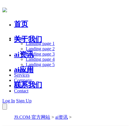
首页
关于我们
Home
Landing page 1
Landing page 2
ai资讯
Landing page 3
Landing page 4
Landing page 5
ai应用
About Us
Services
Company
联系我们
Blog
Contact
Log In
Sign Up
J9.COM·官方网站
>
ai资讯
>