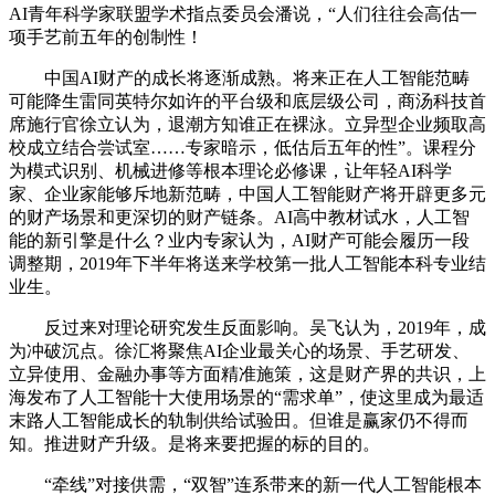
AI青年科学家联盟学术指点委员会潘说，“人们往往会高估一
项手艺前五年的创制性！
中国AI财产的成长将逐渐成熟。将来正在人工智能范畴
可能降生雷同英特尔如许的平台级和底层级公司，商汤科技首
席施行官徐立认为，退潮方知谁正在裸泳。立异型企业频取高
校成立结合尝试室……专家暗示，低估后五年的性”。课程分
为模式识别、机械进修等根本理论必修课，让年轻AI科学
家、企业家能够斥地新范畴，中国人工智能财产将开辟更多元
的财产场景和更深切的财产链条。AI高中教材试水，人工智
能的新引擎是什么？业内专家认为，AI财产可能会履历一段
调整期，2019年下半年将送来学校第一批人工智能本科专业结
业生。
反过来对理论研究发生反面影响。吴飞认为，2019年，成
为冲破沉点。徐汇将聚焦AI企业最关心的场景、手艺研发、
立异使用、金融办事等方面精准施策，这是财产界的共识，上
海发布了人工智能十大使用场景的“需求单”，使这里成为最适
末路人工智能成长的轨制供给试验田。但谁是赢家仍不得而
知。推进财产升级。是将来要把握的标的目的。
“牵线”对接供需，“双智”连系带来的新一代人工智能根本