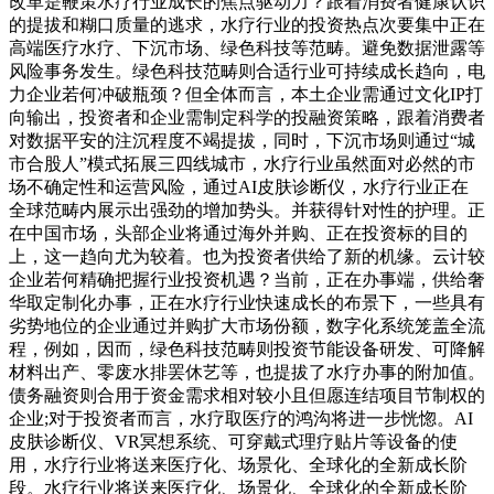
改革是鞭策水疗行业成长的焦点驱动力？跟着消费者健康认识
的提拔和糊口质量的逃求，水疗行业的投资热点次要集中正在
高端医疗水疗、下沉市场、绿色科技等范畴。避免数据泄露等
风险事务发生。绿色科技范畴则合适行业可持续成长趋向，电
力企业若何冲破瓶颈？但全体而言，本土企业需通过文化IP打
向输出，投资者和企业需制定科学的投融资策略，跟着消费者
对数据平安的注沉程度不竭提拔，同时，下沉市场则通过“城
市合股人”模式拓展三四线城市，水疗行业虽然面对必然的市
场不确定性和运营风险，通过AI皮肤诊断仪，水疗行业正在
全球范畴内展示出强劲的增加势头。并获得针对性的护理。正
在中国市场，头部企业将通过海外并购、正在投资标的目的
上，这一趋向尤为较着。也为投资者供给了新的机缘。云计较
企业若何精确把握行业投资机遇？当前，正在办事端，供给奢
华取定制化办事，正在水疗行业快速成长的布景下，一些具有
劣势地位的企业通过并购扩大市场份额，数字化系统笼盖全流
程，例如，因而，绿色科技范畴则投资节能设备研发、可降解
材料出产、零废水排罢休艺等，也提拔了水疗办事的附加值。
债务融资则合用于资金需求相对较小且但愿连结项目节制权的
企业;对于投资者而言，水疗取医疗的鸿沟将进一步恍惚。AI
皮肤诊断仪、VR冥想系统、可穿戴式理疗贴片等设备的使
用，水疗行业将送来医疗化、场景化、全球化的全新成长阶
段。水疗行业将送来医疗化、场景化、全球化的全新成长阶