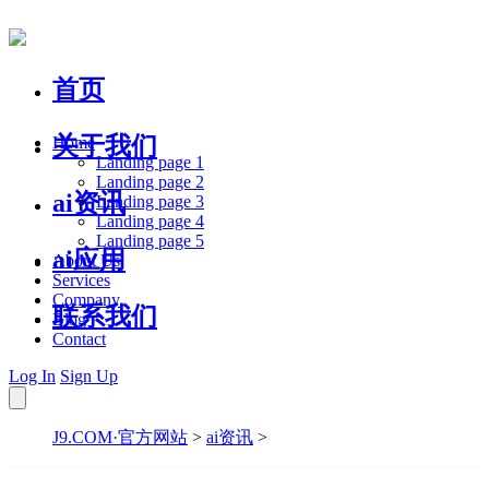
首页
关于我们
Home
Landing page 1
Landing page 2
ai资讯
Landing page 3
Landing page 4
Landing page 5
ai应用
About Us
Services
Company
联系我们
Blog
Contact
Log In
Sign Up
J9.COM·官方网站
>
ai资讯
>