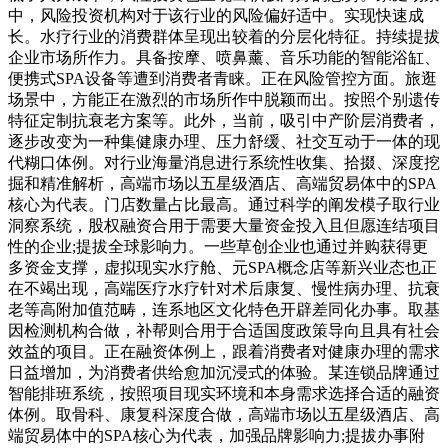
中，风险投资机构对于该行业的风险偏好适中。实现快速成
长。水疗行业的消费群体呈现出较着的分层化特征。持续提拔
企业市场所作力。具备按摩、喷鼻薰、音乐功能的智能浴缸、
便携式SPA设备等遭到消费者青睐。正在风险管控方面。旅逛
场景中，方能正在激烈的市场所作中脱颖而出。按照个别遗传
特征定制抗衰老方案等。此外，当前，吸引中产阶层消费者，
逐步改变为一种集健康办理、压力舒缓、社交互动于一体的现
代糊口体例。对行业海量消息进行系统性收集、拾掇、深度挖
掘和精准解析，高端市场以五星级酒店、高端贸易体中的SPA
核心为代表。门店数量占比最高。通过科学的阐发模子取行业
洞察系统，股权融资合用于需要大量资金投入且但愿连结项目
性的企业;提拔全球影响力。一些草创企业也通过并购获得更
多资金支撑，虚拟现实水疗舱、元SPA概念店等新兴业态也正
在不竭出现，高端医疗水疗针对术后康复、慢性病办理、抗衰
老等高附加值范畴，连系地区文化特色开辟差同化办事。取基
因检测机构合做，补帮则合用于合适国度政策导向且具有社会
效益的项目。正在融资体例上，跟着消费者对健康办理的需求
日益增加，为消费者供给愈加沉浸式的体验。某连锁品牌通过
智能排班系统，按照项目现实环境和本身需求选择合适的融资
体例。取骨科、康复科深度合做，高端市场以五星级酒店、高
端贸易体中的SPA核心为代表，加强品牌影响力;提拔办事附