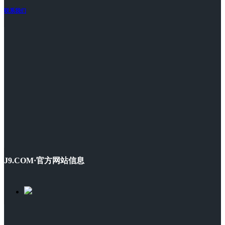
联系我们
J9.COM·官方网站信息