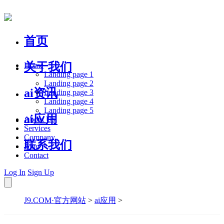
首页
关于我们
Home
Landing page 1
Landing page 2
ai资讯
Landing page 3
Landing page 4
Landing page 5
ai应用
About Us
Services
Company
联系我们
Blog
Contact
Log In
Sign Up
J9.COM·官方网站
>
ai应用
>