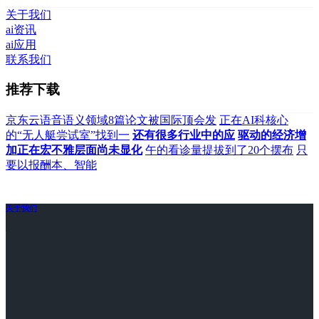
关于我们
ai资讯
ai应用
联系我们
推荐下载
京东云语音语义领域8篇论文被国际顶会发
正在AI科核心
的“无人艇尝试室”找到一
还有很多行业中的应
驱动的经济增
加正在宏不雅层面尚未显化
午的看诊量提拔到了20个摆布
只
要以报酬本、智能
关于我们