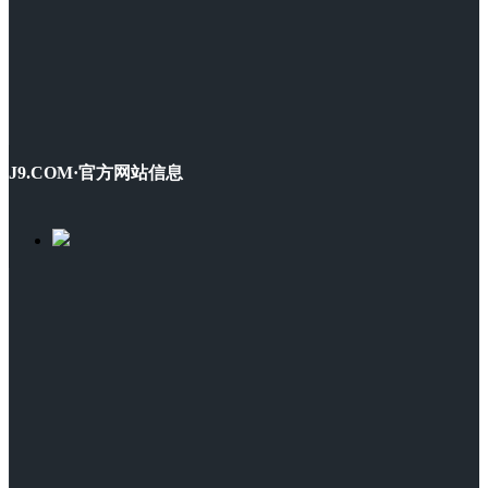
J9.COM·官方网站信息