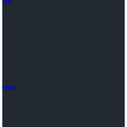
ai应用
联系我们