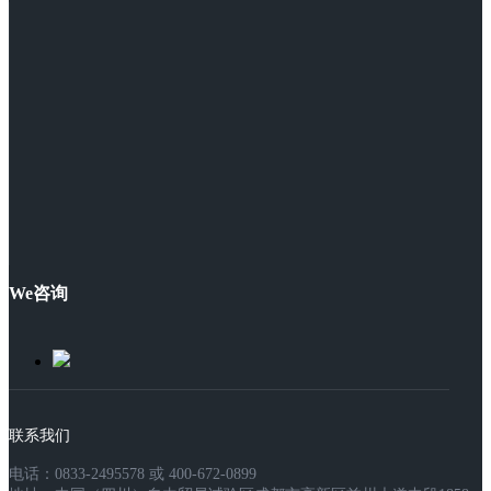
We咨询
联系我们
电话：0833-2495578 或 400-672-0899