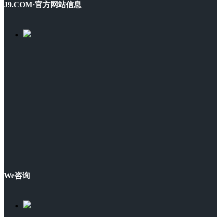
J9.COM·官方网站信息
We咨询