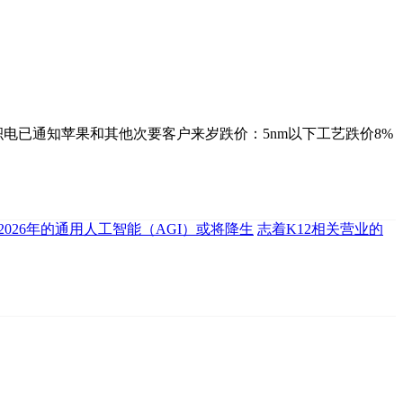
台积电已通知苹果和其他次要客户来岁跌价：5nm以下工艺跌价8%
2026年的通用人工智能（AGI）或将降生
志着K12相关营业的