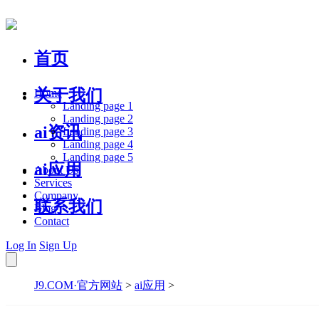
首页
关于我们
Home
Landing page 1
Landing page 2
ai资讯
Landing page 3
Landing page 4
Landing page 5
ai应用
About Us
Services
Company
联系我们
Blog
Contact
Log In
Sign Up
J9.COM·官方网站
>
ai应用
>